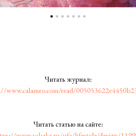
Читать журнал:
s://www.calameo.com/read/005053622e4450b2
Читать статью на сайте:
tps://www.sobaka.ru/ufa/lifestyle/design/119