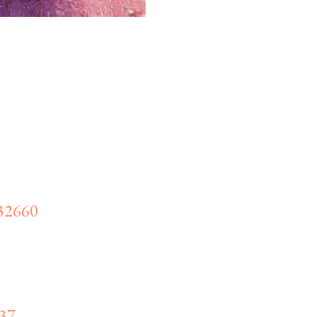
32660
937