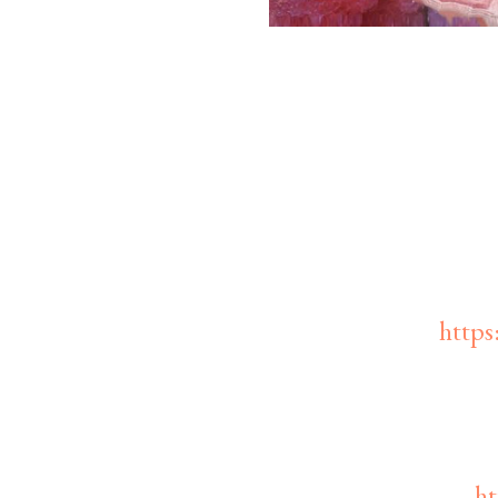
http
ht